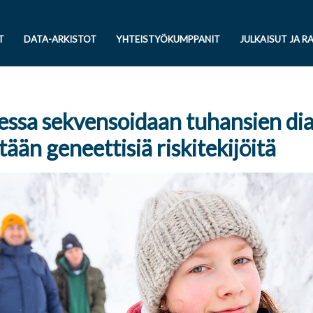
T
DATA-ARKISTOT
YHTEISTYÖKUMPPANIT
JULKAISUT JA R
ssa sekvensoidaan tuhansien dia
itään geneettisiä riskitekijöitä