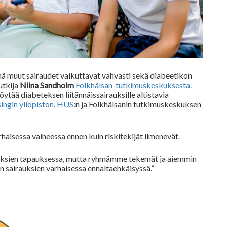
ä muut sairaudet vaikuttavat vahvasti sekä diabeetikon
utkija
Niina Sandholm
Folkhälsan-tutkimuskeskuksesta.
öytää diabeteksen liitännäissairauksille altistavia
ingin yliopiston
,
HUS
:n ja Folkhälsanin tutkimuskeskuksen
rhaisessa vaiheessa ennen kuin riskitekijät ilmenevät.
irauksien tapauksessa, mutta ryhmämme tekemät ja aiemmin
 sairauksien varhaisessa ennaltaehkäisyssä.”