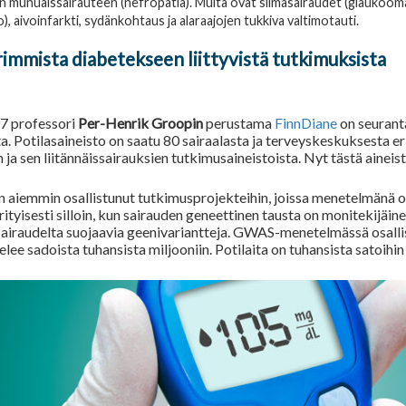
n munuaissairauteen (nefropatia). Muita ovat silmäsairaudet (glaukooma,
, aivoinfarkti, sydänkohtaus ja alaraajojen tukkiva valtimotauti.
rimmista diabetekseen liittyvistä tutkimuksista
7 professori
Per-Henrik Groopin
perustama
FinnDiane
on seurant
a. Potilasaineisto on saatu 80 sairaalasta ja terveyskeskuksesta e
 ja sen liitännäissairauksien tutkimusaineistoista. Nyt tästä aine
 aiemmin osallistunut tutkimusprojekteihin, joissa menetelmänä o
ityisesti silloin, kun sairauden geneettinen tausta on monitekijäi
 sairaudelta suojaavia geenivariantteja. GWAS-menetelmässä osallis
lee sadoista tuhansista miljooniin. Potilaita on tuhansista satoihin 