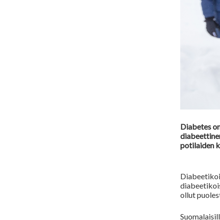
Diabetes on
diabeettine
potilaiden k
Diabeetikoi
diabeetikoi
ollut puole
Suomalaisill