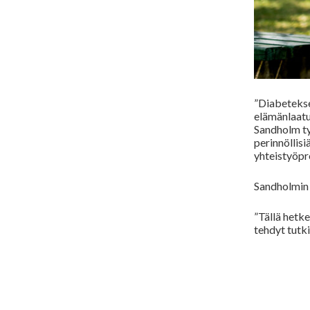
”Diabetekse
elämänlaatu
Sandholm t
perinnöllisi
yhteistyöpr
Sandholmin m
”Tällä hetk
tehdyt tutk