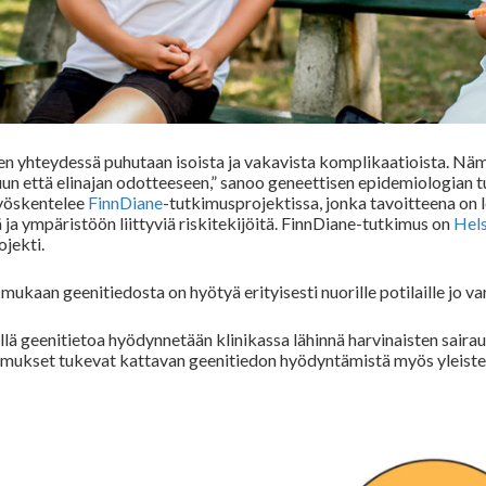
n yhteydessä puhutaan isoista ja vakavista komplikaatioista. Näm
un että elinajan odotteeseen,” sanoo geneettisen epidemiologian t
yöskentelee
FinnDiane
-tutkimusprojektissa, jonka tavoitteena on l
ä ja ympäristöön liittyviä riskitekijöitä. FinnDiane-tutkimus on
Hels
ojekti.
ukaan geenitiedosta on hyötyä erityisesti nuorille potilaille jo va
ellä geenitietoa hyödynnetään klinikassa lähinnä harvinaisten sa
imukset tukevat kattavan geenitiedon hyödyntämistä myös yleisten