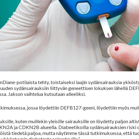
nDiane-potilaista tehty, toistaiseksi laajin sydänsairauksia ykkös
 uuden sydänsairauksiin liittyvän geneettisen lokuksen lähellä
DEF
a. Jakson vaihtelua kutsutaan alleeliksi.
kimuksessa, jossa löydettiin
DEFB127
-geeni, löydettiin myös muit
ksille, kuten muillekin yleisille sairauksille on löydetty paljon alti
KN2A
ja
CDKN2B
alueella. Diabeetikoilla sydänsairauksien riski
jöistä tiedetä paljoa, mutta näytimme tässä tutkimuksessa, että t
 ykköstyypin diabetesta sairastavilla.”