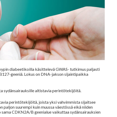
tyypin diabeetikoilla käsittelevä GWAS- tutkimus paljasti
B127
-geeniä. Lokus on DNA-jakson sijaintipaikka
a sydänsairauksille altistavia perintötekijöitä.
stavia perintötekijöitä, joista yksi vahvimmista sijaitsee
 on paljon suurempi kuin muussa väestössä eikä niiden
uo sama
CDKN2A/B
geenialue vaikuttaa sydänsairauksien