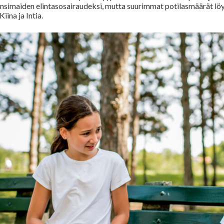
simaiden elintasosairaudeksi, mutta suurimmat potilasmäärät löytyv
iina ja Intia.