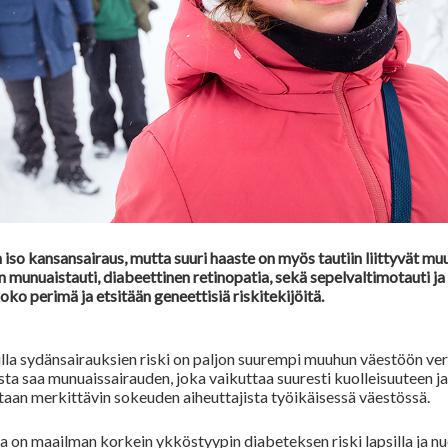
 iso kansansairaus, mutta suuri haaste on myös tautiin liittyvät mu
n munuaistauti, diabeettinen retinopatia, sekä sepelvaltimotauti 
oko perimä ja etsitään geneettisiä riskitekijöitä.
lla sydänsairauksien riski on paljon suurempi muuhun väestöön ver
sta saa munuaissairauden, joka vaikuttaa suuresti kuolleisuuteen ja
staan merkittävin sokeuden aiheuttajista työikäisessä väestössä.
a on maailman korkein ykköstyypin diabeteksen riski lapsilla ja nuor