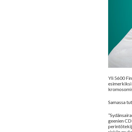
Yli 5600 Fin
esimerkiksi
kromosomiss
Samassa tut
”Sydänsairau
geenien
CD
perintöteki
riskiin myös