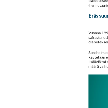
diabeettisee
(hermovaurio)
Eräs suu
Vuonna 199
sairastunutt
diabeteksen
Sandholm on
käytetään er
lisääviä tai
määrä vaihte