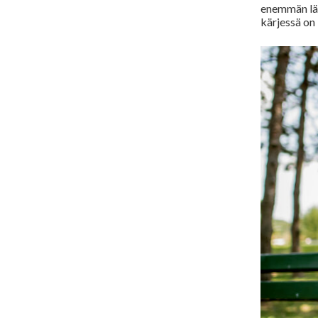
enemmän län
kärjessä on K