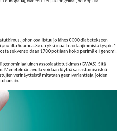
 retinopatia), diabeettiset jalkaongelmat, neuropatia
atutkimus, johon osallistuu jo lähes 8000 diabetekseen
ri puolilta Suomea. Se on yksi maailman laajimmista tyypin 1
istosta sekvensoidaan 1700 potilaan koko perimä eli genomi.
li genominlaajuinen assosiaatiotutkimus (GWAS). Sitä
nen. Menetelmän avulla voidaan löytää sairastumisriskiä
tujien verinäytteistä mitataan geenivariantteja, joiden
tuhansiin.