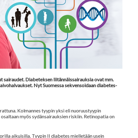
ut sairaudet. Diabeteksen liitännäissairauksia ovat mm.
ja aivohalvaukset. Nyt Suomessa sekvensoidaan diabetes-
rattuna. Kolmannes tyypin yksi eli nuoruustyypin
 osaltaan myös sydänsairauksien riskiin. Retinopatia on
illa aikuisilla. Tyypin II diabetes mielletään usein