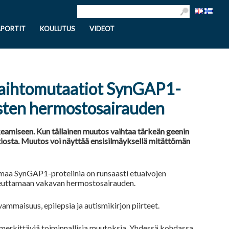
APORTIT
KOULUTUS
VIDEOT
 vaihtomutaatiot SynGAP1-
lasten hermostosairauden
keamiseen. Kun tällainen muutos vaihtaa tärkeän geenin
iosta. Muutos voi näyttää ensisilmäyksellä mitättömän
maa SynGAP1-proteiinia on runsaasti etuaivojen
aiheuttamaan vakavan hermostosairauden.
vammaisuus, epilepsia ja autismikirjon piirteet.
merkittäviä toiminnallisia muutoksia. Yhdessä kohdassa