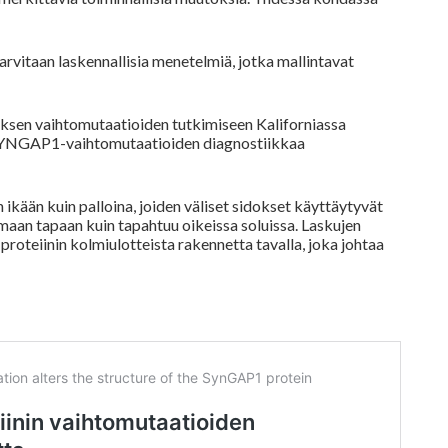
rvitaan laskennallisia menetelmiä, jotka mallintavat
ksen vaihtomutaatioiden tutkimiseen Kaliforniassa
YNGAP1
-vaihtomutaatioiden diagnostiikkaa
kään kuin palloina, joiden väliset sidokset käyttäytyvät
samaan tapaan kuin tapahtuu oikeissa soluissa. Laskujen
oteiinin kolmiulotteista rakennetta tavalla, joka johtaa