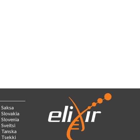
Saksa
Slovakia
Slovenia
Sveitsi
Tanska
Tsekki