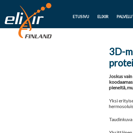
ETUSIVU
ELIXIR
PALVELU
3D-ma
prote
Joskus vain
koodaamassa
pieneltä, mu
Yksi erityis
hermosoluis
Taudinkuva o
Yksittäinen