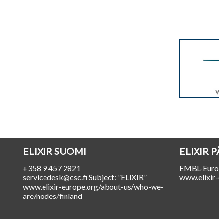
ELIXIR SUOMI
ELIXIR 
+358 9 457 2821
EMBL-Europ
servicedesk@csc.fi Subject: ”ELIXIR”
www.elixir-
www.elixir-europe.org/about-us/who-we-
are/nodes/finland