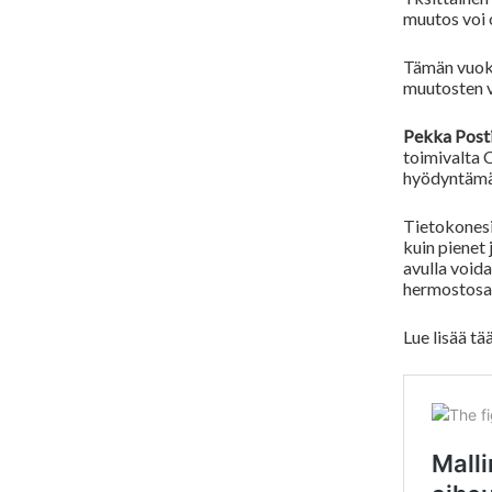
muutos voi 
Tämän vuoks
muutosten v
Pekka Posti
toimivalta 
hyödyntämäl
Tietokonesi
kuin pienet 
avulla void
hermostosai
Lue lisää tää