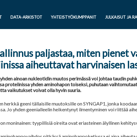
T
DATA-ARKISTOT
YHTEISTYÖKUMPPANIT
JULKAISUT JA R
llinnus paljastaa, miten pienet
iinissa aiheuttavat harvinaisen 
 yhden ainoan nukleotidin muutos perimässä voi johtaa taudin puh
 proteiinissa yhden aminohapon toiseksi, puhutaan vaihtomutaat
tta vaikutukset voivat olla hyvin suuria.
en herkkä geeni tällaisille muutoksille on
SYNGAP1
, jonka koodaa
sa. Jo yhden geenialleelin heikentynyt ilmentyminen voi riittää 
n moninainen: tyypillisiä oireita ovat eriasteinen älyllinen kehitys
 aminohappovaihdos pitkässä aminohappoketjussa ei aina aiheuta 