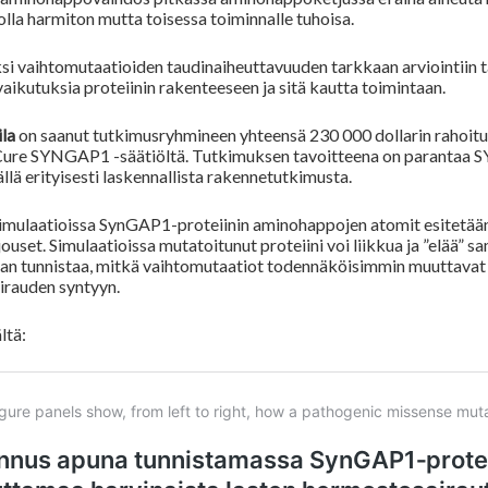
olla harmiton mutta toisessa toiminnalle tuhoisa.
i vaihtomutaatioiden taudinaiheuttavuuden tarkkaan arviointiin ta
aikutuksia proteiinin rakenteeseen ja sitä kautta toimintaan.
la
on saanut tutkimusryhmineen yhteensä 230 000 dollarin rahoitu
Cure SYNGAP1 -säätiöltä. Tutkimuksen tavoitteena on parantaa
S
lä erityisesti laskennallista rakennetutkimusta.
mulaatioissa SynGAP1-proteiinin aminohappojen atomit esitetään i
jouset. Simulaatioissa mutatoitunut proteiini voi liikkua ja ”elää” 
aan tunnistaa, mitkä vaihtomutaatiot todennäköisimmin muuttavat pr
rauden syntyyn.
ltä: