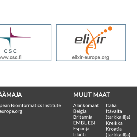
PÄÄMAJA
MUUT MAAT
ean Bioinformatics Institute
Alankomaat
Italia
europe.org
Belgia
Itävalta
Britannia
(tarkkailija)
EMBL-EBI
Kreikka
Espanja
Kroatia
Irlanti
(tarkkailija)