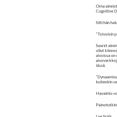
Oma aineisto
Cognitive D
Silti hän ha
”Toivoisin 
Suuret aine
ollut kiinn
aivoissa on 
aivoverkkoj
iässä.
”Dynaamisuu
kuitenkin s
Havainto vo
Painotutkim
Lue lisää: