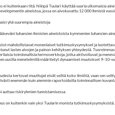
 ei kuitenkaan riitä. Niinpä Tuulari käyttää suuria ulkomaisia ain
evelopmentin aineistoa, jossa on aivokuvattu 12 000 ihmistä vuosi
luaisi yhä suurempia aineistoja
pääseväni tuhansien ihmisten aineistoista kymmenien tuhansien ainei
istot mahdollistavat monenlaiset tutkimuskysymykset ja luotettava
ostunut lasten aivojen ja painon kehityksen yhteydestä. Tuoreimmas
erilaisia toiminnallisia hermoverkkoja, jotka aktivoituvat ja menevät
en uusilla menetelmillä määritetyt dynaamiset muutokset 9–10-vu
desta kertovat muuttujat eivät selitä koko ilmiötä, vaan sen selit
elvästi enemmän kuin aiemmin raportoiduilla toiminnallisen kuvanta
i auttaa riskiryhmien tunnistamisessa.
us on kuitenkin vain yksi Tuularin monista tutkimuskysymyksistä. L