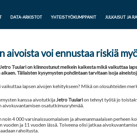
T
DATA-ARKISTOT
YHTEISTYÖKUMPPANIT
JULKAISUT JA R
n aivoista voi ennustaa riskiä my
 Jetro Tuulari on kiinnostunut melkein kaikesta mikä vaikuttaa lap
alkaen. Tällaisten kysymysten pohdintaan tarvitaan isoja aineistoj
 vaikuttaa lapsen aivojen kehitykseen? Mikä on olosuhteiden merk
mysten kanssa aivotutkija
Jetro Tuulari
on tehnyt työtä jo toista
n aivokuvantamisen osatutkimusryhmää.
n noin 4 000 varsinaissuomalaisen ja ahvenanmaalaisen perheen koh
en vuoden ja 11 vuoden iässä. Toiveena olisi jatkaa aivokuvantamise
 saadaan rahoitusta.