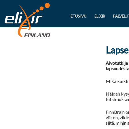
ETUSIVU
ELIXIR
PALVELU
Lapse
Aivotutkija
lapsuudesta 
Mikä kaikki
Näiden kysy
tutkimukse
FinnBrain o
viikon, viid
siitä, mihin