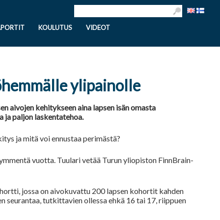
APORTIT
KOULUTUS
VIDEOT
öhemmälle ylipainolle
sen aivojen kehitykseen aina lapsen isän omasta
a ja paljon laskentatehoa.
itys ja mitä voi ennustaa perimästä?
kymmentä vuotta. Tuulari vetää Turun yliopiston FinnBrain-
ortti, jossa on aivokuvattu 200 lapsen kohortit kahden
n seurantaa, tutkittavien ollessa ehkä 16 tai 17, riippuen