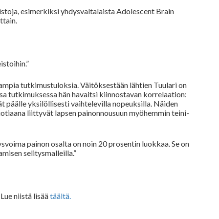
eistoja, esimerkiksi yhdysvaltalaista Adolescent Brain
ttain.
stoihin.”
mpia tutkimustuloksia. Väitöksestään lähtien Tuulari on
sa tutkimuksessa hän havaitsi kiinnostavan korrelaation:
 päälle yksilöllisesti vaihtelevilla nopeuksilla. Näiden
otiaana liittyvät lapsen painonnousuun myöhemmin teini-
ysvoima painon osalta on noin 20 prosentin luokkaa. Se on
misen selitysmalleilla.”
ue niistä lisää
täältä.