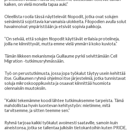
kaiken, on vielä monella tapaa auki.”
Oleellista roolia tässä näyttelevät filopodit, jotka ovat solujen
seinämistä sojottavia karvamaisia ulokkeita. Filopodien avulla solut
havainnoivat ympäristöään ja etsivät sopivia paikkoja.
”On selvää, että solujen filopodit käyttävät erilaisia proteiineja,
joilla ne kiinnittyvät, mutta emme vielä ymmärrä koko kuviota.”
Tämän liikkeen mekanismeja Guillaume pyrkii selvittämään Cell
Migration -tutkimusryhmässään.
Työ on perustutkimusta, jossa jopa työkalut täytyy usein kehittää
itse. Guillaumen ryhmä ohjelmoi itse järjestelmiä, jotka tunnistavat
soluja mikroskooppikuvista ja osaavat kiinnittää huomiota
olennaisiin muutoksiin.
”Kaikki tekemämme koodi lähtee tutkimuksemme tarpeista. Tämä
mahdollistaa hyvin luontevan kehitystyön: mietimme, mitä
tarvitsemme, ja sitten teemme sen.”
Ryhmä tarjoaa kaikki työkalut avoimesti saataville, samoin kuin
aineistonsa, jotka se tallentaa julkisiin tietokantoihin kuten PRIDE,