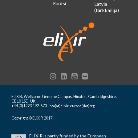
Ruotsi
Latvia
(tarkkailija)
ELIXIR, Wellcome Genome Campus, Hinxton, Cambridgeshire,
CB10 1SD, UK
+44 (0)1223 492-670
info[at]elixir-europe[dot]org
Copyright © ELIXIR 2017
ELIXIR is partly funded by the European