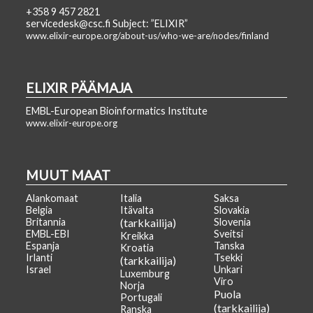
+358 9 457 2821
servicedesk@csc.fi Subject: ”ELIXIR”
www.elixir-europe.org/about-us/who-we-are/nodes/finland
ELIXIR PÄÄMAJA
EMBL-European Bioinformatics Institute
www.elixir-europe.org
MUUT MAAT
Alankomaat
Italia
Saksa
Belgia
Itävalta
Slovakia
Britannia
(tarkkailija)
Slovenia
EMBL-EBI
Sveitsi
Kreikka
Espanja
Tanska
Kroatia
Irlanti
Tsekki
(tarkkailija)
Israel
Unkari
Luxemburg
Viro
Norja
Puola
Portugali
(tarkkailija)
Ranska