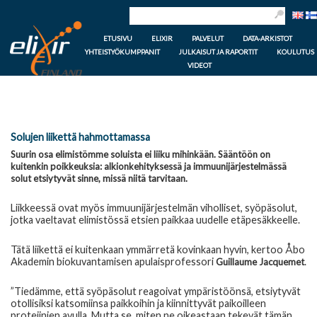
ETUSIVU
ELIXIR
PALVELUT
DATA-ARKISTOT
YHTEISTYÖKUMPPANIT
JULKAISUT JA RAPORTIT
KOULUTUS
VIDEOT
Solujen liikettä hahmottamassa
Suurin osa elimistömme soluista ei liiku mihinkään. Sääntöön on
kuitenkin poikkeuksia: alkionkehityksessä ja immuunijärjestelmässä
solut etsiytyvät sinne, missä niitä tarvitaan.
Liikkeessä ovat myös immuunijärjestelmän viholliset, syöpäsolut,
jotka vaeltavat elimistössä etsien paikkaa uudelle etäpesäkkeelle.
Tätä liikettä ei kuitenkaan ymmärretä kovinkaan hyvin, kertoo Åbo
Akademin biokuvantamisen apulaisprofessori
.
Guillaume Jacquemet
”Tiedämme, että syöpäsolut reagoivat ympäristöönsä, etsiytyvät
otollisiksi katsomiinsa paikkoihin ja kiinnittyvät paikoilleen
proteiinien avulla. Mutta se, miten ne oikeastaan tekevät tämän